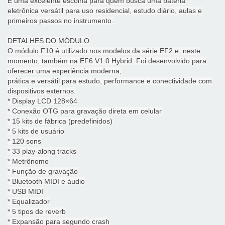
É uma excelente escolha para quem busca uma bateria
eletrônica versátil para uso residencial, estudo diário, aulas e
primeiros passos no instrumento.
DETALHES DO MÓDULO
O módulo F10 é utilizado nos modelos da série EF2 e, neste
momento, também na EF6 V1.0 Hybrid. Foi desenvolvido para
oferecer uma experiência moderna,
prática e versátil para estudo, performance e conectividade com
dispositivos externos.
* Display LCD 128×64
* Conexão OTG para gravação direta em celular
* 15 kits de fábrica (predefinidos)
* 5 kits de usuário
* 120 sons
* 33 play-along tracks
* Metrônomo
* Função de gravação
* Bluetooth MIDI e áudio
* USB MIDI
* Equalizador
* 5 tipos de reverb
* Expansão para segundo crash