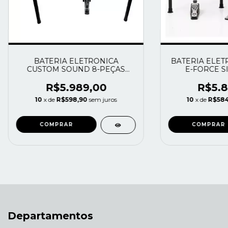
BATERIA ELETRONICA
BATERIA ELET
CUSTOM SOUND 8-PEÇAS
E-FORCE S
CSD100BT
EF2.V3
R$5.989,00
R$5.8
10
x de
R$598,90
sem juros
10
x de
R$584
Departamentos