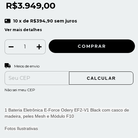
R$3.949,00
10
x de
R$394,90
sem juros
Ver mais detalhes
ALTERAR CEP
Entregas para o CEP:
Meios de envio
CALCULAR
Não sei meu CEP
1 Bateria Eletrônica E-Force Odery EF2-V1 Black com casco de
madeira, peles Mesh e Módulo F10
Fotos Ilustrativas