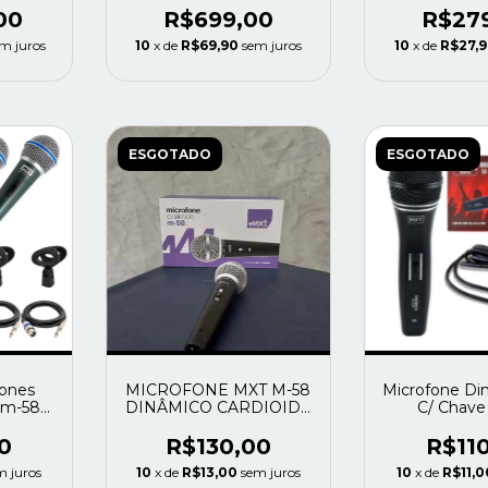
00
R$699,00
R$27
m juros
10
x de
R$69,90
sem juros
10
x de
R$27,
ESGOTADO
ESGOTADO
fones
MICROFONE MXT M-58
Microfone Di
tm-58a
DINÂMICO CARDIOIDE
C/ Chave
s Cor
C/ CABO
0
R$130,00
R$11
m juros
10
x de
R$13,00
sem juros
10
x de
R$11,0