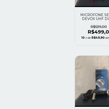
MICROFONE SE
DEVOX UHF D
DX-382
R$539,00
R$499,
10
x de
R$49,90
se