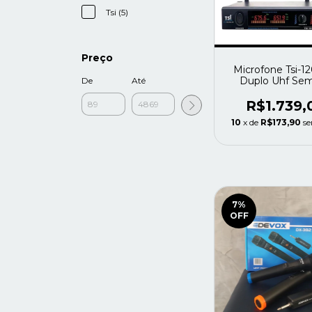
Tsi (5)
Preço
Microfone Tsi-12
Duplo Uhf Sem
De
Até
R$1.739,
10
x de
R$173,90
se
7
%
OFF