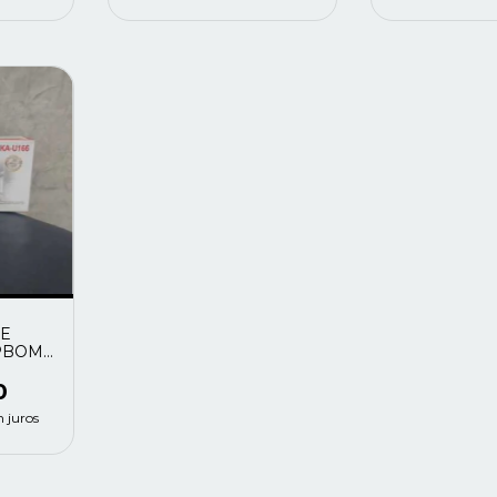
E
PBOM
0
 juros