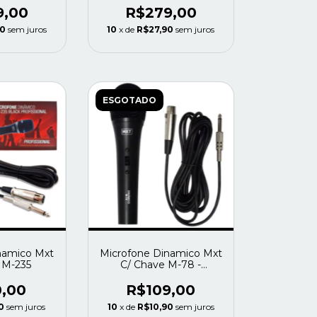
9,00
R$279,00
90
sem juros
10
x de
R$27,90
sem juros
ESGOTADO
namico Mxt
Microfone Dinamico Mxt
 M-235
C/ Chave M-78 -
Ghostmusic
0,00
R$109,00
0
sem juros
10
x de
R$10,90
sem juros