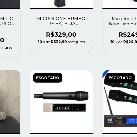
M FIO
MICROFONE BUMBO
Microfone 
UPLO
DE BATERIA
New Live Ent
SOUNDVOICE MB-01
Cor P
R$329,00
R$24
00
10
x de
R$32,90
sem juros
10
x de
R$24,
m juros
ESGOTADO
ESGOTADO