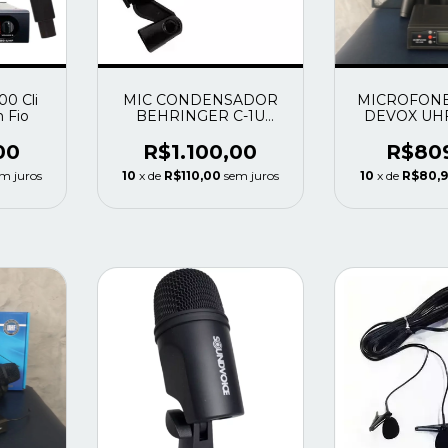
00 Cli
MIC CONDENSADOR
MICROFONE
 Fio
BEHRINGER C-1U
DEVOX UH
USADO
DX-5
00
R$1.100,00
R$80
m juros
10
x de
R$110,00
sem juros
10
x de
R$80,