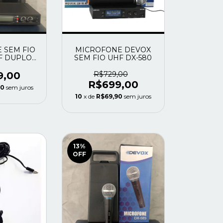
 SEM FIO
MICROFONE DEVOX
F DUPLO
SEM FIO UHF DX-580
88
9,00
R$729,00
R$699,00
90
sem juros
10
x de
R$69,90
sem juros
13
%
OFF