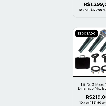
R$1.299,
10
x de
R$129,90
se
ESGOTADO
Kit De 3 Micro
Dinâmico Mxt B
+ Maleta + Cabo
Preto
R$219,0
10
x de
R$21,90
se