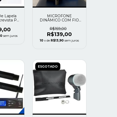
De Lapela
MICROFONE
revista P2
DINÂMICO COM FIO
reto
DEVOX DX-58
9,00
R$159,00
R$139,00
90
sem juros
10
x de
R$13,90
sem juros
ESGOTADO