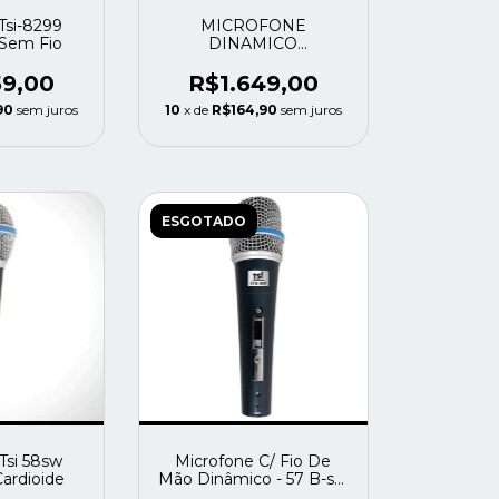
Tsi-8299
MICROFONE
 Sem Fio
DINAMICO
SUPERCARDIOIDE
P/BUMBO SHURE
59,00
R$1.649,00
BETA 52A 41340 USADO
90
sem juros
10
x de
R$164,90
sem juros
ESGOTADO
Tsi 58sw
Microfone C/ Fio De
ardioide
Mão Dinâmico - 57 B-sw
Tsi