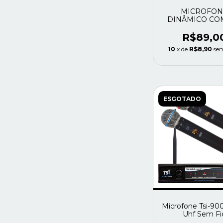
MICROFON
DINÂMICO CO
DEVOX DX-
R$89,0
10
x de
R$8,90
sem
ESGOTADO
Microfone Tsi-90
Uhf Sem Fi