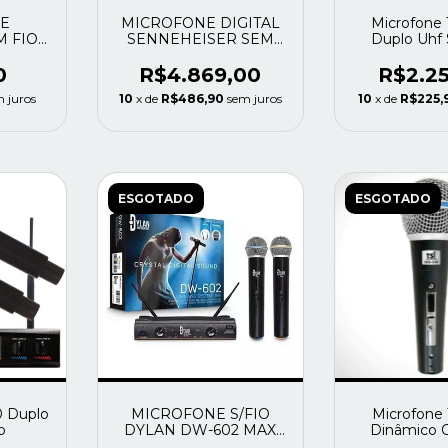
E
MICROFONE DIGITAL
Microfone 
M FIO
SENNEHEISER SEM
Duplo Uhf
48
FIO EW-D 835-S SET
R4-9 USADO
0
R$4.869,00
R$2.2
 juros
10
x de
R$486,90
sem juros
10
x de
R$225,
ESGOTADO
ESGOTADO
0 Duplo
MICROFONE S/FIO
Microfone 
o
DYLAN DW-602 MAX
Dinâmico C
UHF DUPLO