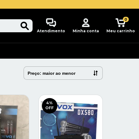
0
Atendimento
Minha conta
Meu carrinho
4
%
OFF