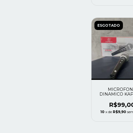
ESGOTADO
MICROFON
DINAMICO KA
KA-U166
R$99,0
10
x de
R$9,90
sem