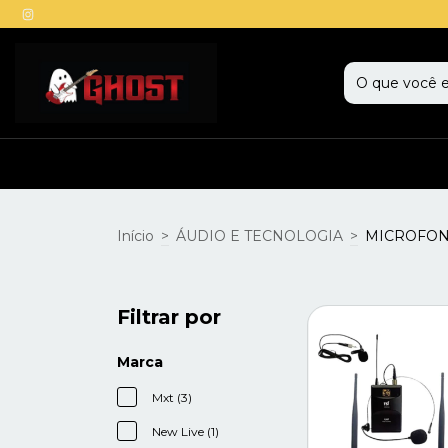
Início
>
ÁUDIO E TECNOLOGIA
>
MICROFO
Filtrar por
Marca
Mxt (3)
New Live (1)